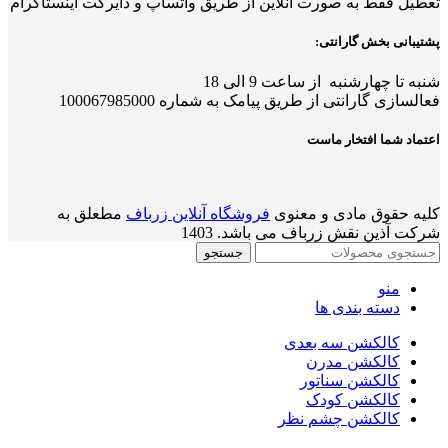
تعطیل فقط به صورت آنلاین از طریق واتساپ و دایرکت اینستاگرام
پشتیبانی بخش گارانتی:
شنبه تا چهارشنبه از ساعت 9 الی 18
فعالسازی گارانتی از طریق پیامک به شماره 100067985000
اعتماد شما افتخار ماست
کلیه حقوق مادی و معنوی
فروشگاه آنلاین زرباف
مطعلق به
شرکت آذین نقش زرباف می باشد. 1403
جستجو
منو
دسته بندی ها
کالکشن سه بعدی
کالکشن مدرن
کالکشن سناتور
کالکشن کودک
کالکشن چشم نظر