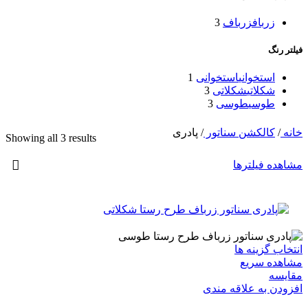
زرباف
زرباف
3
فیلتر رنگ
استخوانی
استخوانی
1
شکلاتی
شکلاتی
3
طوسی
طوسی
3
خانه
/
کالکشن سناتور
/
پادری
Showing all 3 results
مشاهده فیلترها
انتخاب گزینه ها
مشاهده سریع
مقایسه
افزودن به علاقه مندی