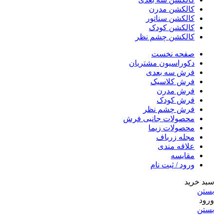
کالکشن مدرن
کالکشن سناتور
کالکشن کودک
کالکشن چشم نظر
صفحه نخست
دکوراسیون مشتریان
فرش سه بعدی
فرش کلاسیک
فرش مدرن
فرش کودک
فرش چشم نظر
محصولات جانبی فرش
محصولات زیما
مجله زرباف
علاقه مندی
مقایسه
ورود / ثبت نام
سبد خرید
بستن
ورود
بستن