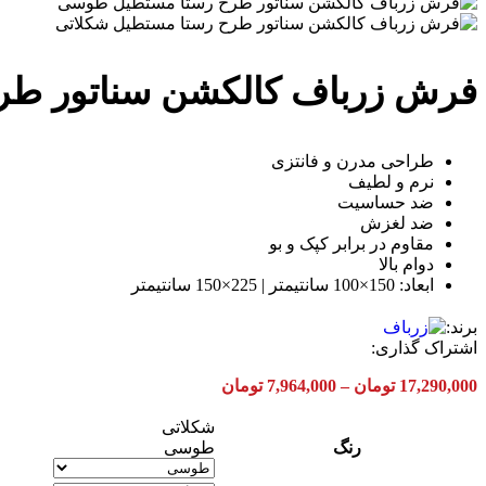
فرش زرباف کالکشن سناتور طر
طراحی مدرن و فانتزی
نرم و لطیف
ضد حساسیت
ضد لغزش
مقاوم در برابر کپک و بو
دوام بالا
ابعاد: 150×100 سانتیمتر | 225×150 سانتیمتر
برند:
اشتراک گذاری:
Price
17,290,000
تومان
–
7,964,000
تومان
range:
7,964,000 تومان
شکلاتی
through
رنگ
طوسی
17,290,000 تومان