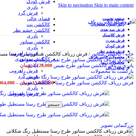
فرش کودک
Skip to navigation
Skip to main content
پادری
فرش گرد
فضای خالی
صفحه نخست
دکوراسیون مشتریان
کالکشن پت
فرش سه بعدی
کالکشن چشم نظر
فرش کلاسیک
پادری
فرش مدرن
کالکشن سناتور
فرش کودک
پادری
فرش چشم نظر
فرش راهرویی
خانه
/
کالکشن سناتور
/
فرش زرباف کالکشن سناتور طرح رستا مست
محصولات جانبی فرش
کالکشن سه بعدی
محصولات زیما
پادری
پادری زرباف کالکشن سناتور طرح نفیس
2,123,000
تومان
مجله زرباف
فرش راهرویی
بازگشت به محصولات
فرش گرد
کالکشن مدرن
فرش زرباف کالکشن سناتور طرح رستا
15,928,000
تومان
–
964,000
پادری
فرش راهرویی
جستجو
بزرگنمایی تصویر