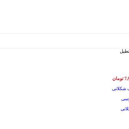
طیل
Price
7,
تومان
range:
7,964,000 تومان
through
15,928,000 تومان