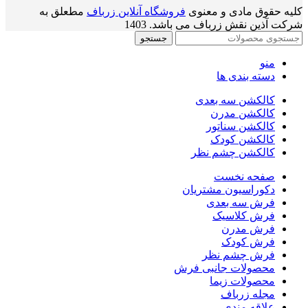
کلیه حقوق مادی و معنوی
فروشگاه آنلاین زرباف
مطعلق به
شرکت آذین نقش زرباف می باشد. 1403
جستجو
منو
دسته بندی ها
کالکشن سه بعدی
کالکشن مدرن
کالکشن سناتور
کالکشن کودک
کالکشن چشم نظر
صفحه نخست
دکوراسیون مشتریان
فرش سه بعدی
فرش کلاسیک
فرش مدرن
فرش کودک
فرش چشم نظر
محصولات جانبی فرش
محصولات زیما
مجله زرباف
علاقه مندی