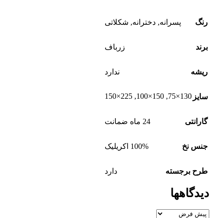
رنگ
پسرانه
,
دخترانه
,
شکلاتی
برند
زرباف
ریشه
ندارد
225×150
,
150×100
,
130×75
سایز
گارانتی
24 ماه ضمانت
جنس نخ
100% اکریلیک
طرح برجسته
دارد
دیدگاهها