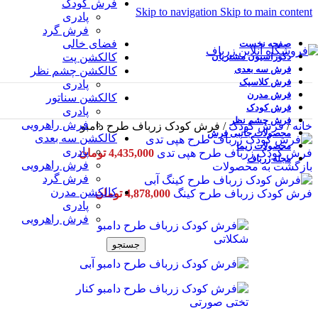
فرش کودک
Skip to navigation
Skip to main content
پادری
فرش گرد
فضای خالی
صفحه نخست
دکوراسیون مشتریان
کالکشن پت
فرش سه بعدی
کالکشن چشم نظر
فرش کلاسیک
پادری
فرش مدرن
کالکشن سناتور
فرش کودک
پادری
فرش چشم نظر
فرش راهرویی
خانه
/
فرش کودک
/
فرش کودک زرباف طرح دامبو
محصولات جانبی فرش
کالکشن سه بعدی
محصولات زیما
پادری
فرش کودک زرباف طرح هپی تدی
4,435,000
تومان
مجله زرباف
فرش راهرویی
بازگشت به محصولات
فرش گرد
کالکشن مدرن
فرش کودک زرباف طرح کینگ
4,878,000
تومان
پادری
فرش راهرویی
جستجو