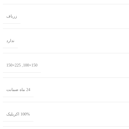
زرباف
ندارد
225×150
,
150×100
24 ماه ضمانت
100% اکریلیک