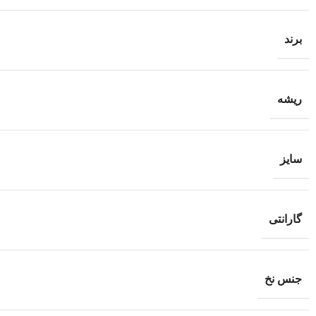
برند
ریشه
سایز
گارانتی
جنس نخ