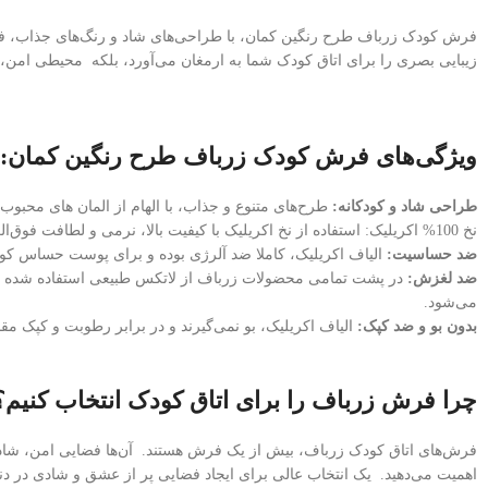
فرش کودک زرباف طرح رنگین کمان، با طراحی‌های شاد و رنگ‌های جذاب، فضایی 
زیبایی بصری را برای اتاق کودک شما به ارمغان می‌آورد، بلکه محیطی امن،
ویژگی‌های فرش کودک زرباف طرح رنگین کمان:
طراحی شاد و کودکانه:
طرح‌های متنوع و جذاب، با الهام از المان های محبوب
نخ 100% اکریلیک: استفاده از نخ اکریلیک با کیفیت بالا، نرمی و لطافت فوق‌العاده‌ای به فرش بخشیده و در عین حال، مقاومت و دوام آن را در برابر بازی‌های پر جنب و جوش کودک شما تضمین می‌کند.
ضد حساسیت:
الیاف اکریلیک، کاملا ضد آلرژی بوده و برای پوست حساس کودک
ضد لغزش:
در پشت تمامی محضولات زرباف از لاتکس طبیعی استفاده شده است
می‌شود.
بدون بو و ضد کپک:
الیاف اکریلیک، بو نمی‌گیرند و در برابر رطوبت و کپک مق
چرا فرش زرباف را برای اتاق کودک انتخاب کنیم؟
فرش‌های اتاق کودک زرباف، بیش از یک فرش هستند. آن‌ها فضایی امن، شاد، 
اهمیت می‌دهید. یک انتخاب عالی برای ایجاد فضایی پر از عشق و شادی در دن