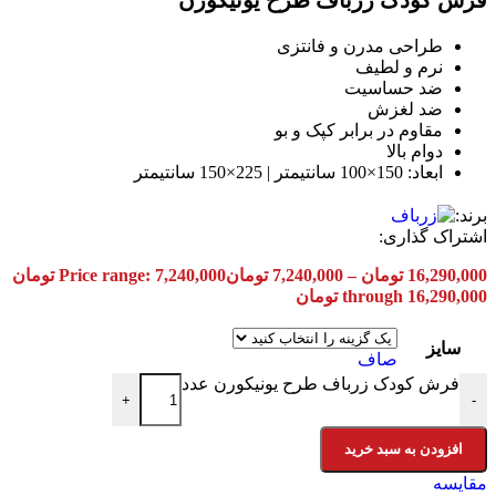
فرش کودک زرباف طرح یونیکورن
طراحی مدرن و فانتزی
نرم و لطیف
ضد حساسیت
ضد لغزش
مقاوم در برابر کپک و بو
دوام بالا
ابعاد: 150×100 سانتیمتر | 225×150 سانتیمتر
برند:
اشتراک گذاری:
16,290,000
تومان
–
7,240,000
تومان
Price range: 7,240,000 تومان
through 16,290,000 تومان
سایز
صاف
فرش کودک زرباف طرح یونیکورن عدد
+
-
افزودن به سبد خرید
مقایسه