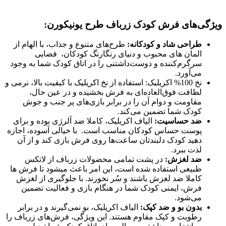
ویژگی‌های فرش کودک زرباف طرح یونیکورن:
طراحی شاد و کودکانه:
طرح‌های متنوع و جذاب، با الهام از
المان های محبوب و دنیای رنگارنگ کودکان، فضایی
سرگرم‌کننده و دوست‌داشتنی را در اتاق کودک شما به وجود
می‌آورد.
نخ 100% اکریلیک: استفاده از نخ اکریلیک با کیفیت بالا، نرمی و
لطافت فوق‌العاده‌ای به فرش بخشیده و در عین حال،
مقاومت و دوام آن را در برابر بازی‌های پر جنب و جوش
کودک شما تضمین می‌کند.
ضد حساسیت:
الیاف اکریلیک، کاملا ضد آلرژی بوده و برای
پوست حساس کودکان مناسب است. با خیالی آسوده، اجازه
دهید کودک دلبندتان ساعت‌ها روی فرش بازی کند و از آن
لذت ببرد.
ضد لغزش:
در پشت تمامی محضولات زرباف از لاتکس
طبیعی استفاده شده است، این امر باعث میشود تا فرش ها
کاملا ضد لغزش باشند و سُر نخورند. با جلوگیری از لغزش
فرش، ایمنی کودک شما در هنگام بازی و فعالیت تضمین
می‌شود.
بدون بو و ضد کپک:
الیاف اکریلیک، بو نمی‌گیرند و در برابر
رطوبت و کپک مقاوم هستند. این ویژگی، فرش‌های زرباف را