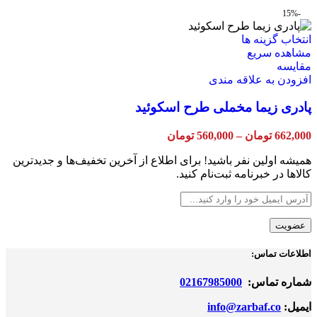
7,367,000 تومان
در
-15%
صفحه
محصول
این
انتخاب گزینه ها
انتخاب
محصول
مشاهده سریع
شوند
دارای
مقایسه
انواع
افزودن به علاقه مندی
مختلفی
پادری زیما مخملی طرح اسکوئید
می
باشد.
گزینه
Price
662,000
تومان
–
560,000
تومان
ها
range:
ممکن
560,000 تومان
همیشه اولین نفر باشید! برای اطلاع از آخرین تخفیف‌ها و جدیدترین
through
است
کالاها در خبرنامه ثبت‌نام کنید.
662,000 تومان
در
صفحه
محصول
انتخاب
شوند
اطلاعات تماس:
شماره تماس:
02167985000
ایمیل:
info@zarbaf.co