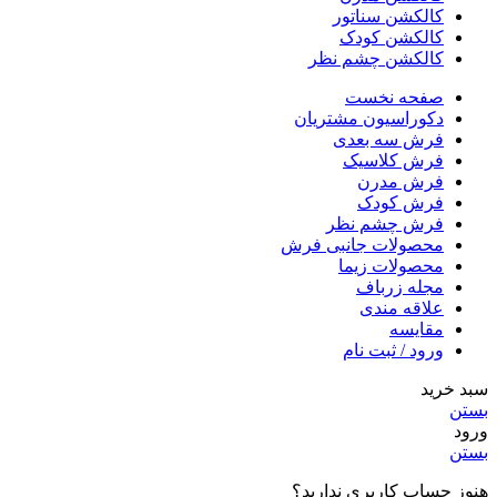
کالکشن سناتور
کالکشن کودک
کالکشن چشم نظر
صفحه نخست
دکوراسیون مشتریان
فرش سه بعدی
فرش کلاسیک
فرش مدرن
فرش کودک
فرش چشم نظر
محصولات جانبی فرش
محصولات زیما
مجله زرباف
علاقه مندی
مقایسه
ورود / ثبت نام
سبد خرید
بستن
ورود
بستن
هنوز حساب کاربری ندارید؟