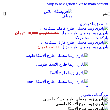
Skip to navigation
Skip to main content
منو
خانه
/
زیما
/
پادری
قیمت
قیمت
پادری زیما مخملی طرح کاملیا
510,000
تومان
600,000
تومان
اصلی:
فعلی:
بازگشت به محصولات
600,000 تومان
510,000 تومان.
بود.
پادری زیما مخملی طرح کژال
662,000
تومان
بزرگنمایی تصویر