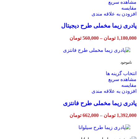
محصول
مشاهده سریع
دارای
مقایسه
انواع
افزودن به علاقه مندی
مختلفی
پادری زیما مخملی طرح دیجیتال
می
باشد.
گزینه
Price
1,180,000
تومان
–
560,000
تومان
ها
range:
ممکن
560,000 تومان
through
است
1,180,000 تومان
در
ناموجود
صفحه
محصول
این
انتخاب گزینه ها
انتخاب
محصول
مشاهده سریع
شوند
دارای
مقایسه
انواع
افزودن به علاقه مندی
مختلفی
پادری زیما مخملی طرح فانتزی
می
باشد.
گزینه
Price
1,392,000
تومان
–
662,000
تومان
ها
range:
ممکن
662,000 تومان
through
است
1,392,000 تومان
در