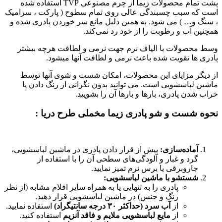
پشت تمام محصولات زیما از چرم مصنوعی TVP استفاده شده
است که سبب چسبندگی عالی روی تمام سطوح ( پارکت ، سرامیک
، سنگ و… ) می شود. به همین دلیل مانع سر خوردن پادری شده و
همچنین آب و رطوبت را از خود رد نمی‌کند.
وسط محصولات با الیاف نرم جهت نرمی و لطافت هرچه بیشتر
پادری ها تقویت شده باعث نرمی و لطافت آنها میشود.
از دیگر مزایای این محصولات، امکان شست و شوی آنها توسط
ماشین لباسشویی است. می توانید بدون نگرانی از رنگ دادن یا
خراب شدن پادری، بارها و بارها آن را بشویید.
نحوه شست و شو پادری زیما مخملی طرح دریا :
آماده‌سازی:
پیش از قرار دادن پادری در ماشین لباسشویی،
گرد و غبار و آلودگی‌های سطحی آن را با استفاده از
جاروبرقی یا برس نرم تمیز نمایید.
شستشو با ماشین لباسشویی:
پادری را به تنهایی یا به همراه سایر اقلام مشابه (از نظر
رنگ و جنس) در ماشین لباسشویی قرار دهید.
از
آب سرد (حداکثر ۳۰ درجه سانتیگراد)
استفاده نمایید.
از
مایع لباسشویی ملایم و فاقد آنزیم
استفاده کنید.