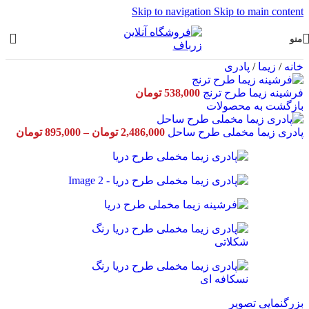
Skip to navigation
Skip to main content
منو
خانه
/
زیما
/
پادری
فرشینه زیما طرح ترنج
538,000
تومان
بازگشت به محصولات
rice
پادری زیما مخملی طرح ساحل
2,486,000
تومان
–
895,000
تومان
nge:
ough
86,000
بزرگنمایی تصویر