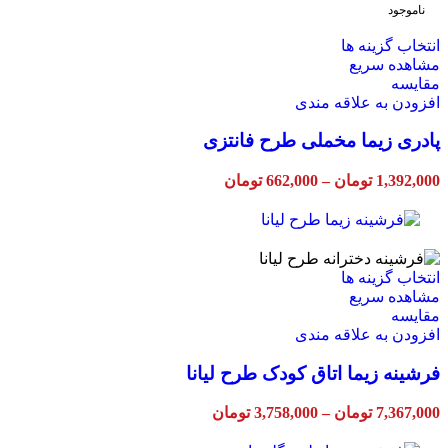
1,180,000 تومان
در
ناموجود
صفحه
محصول
این
انتخاب گزینه ها
انتخاب
محصول
مشاهده سریع
شوند
دارای
مقایسه
انواع
افزودن به علاقه مندی
مختلفی
پادری زیما مخملی طرح فانتزی
می
باشد.
گزینه
Price
1,392,000
تومان
–
662,000
تومان
ها
range:
ممکن
662,000 تومان
through
است
1,392,000 تومان
در
صفحه
این
انتخاب گزینه ها
محصول
محصول
مشاهده سریع
انتخاب
دارای
مقایسه
شوند
انواع
افزودن به علاقه مندی
مختلفی
فرشینه زیما اتاق کودک طرح لیانا
می
باشد.
گزینه
Price
7,367,000
تومان
–
3,758,000
تومان
ها
range:
ممکن
3,758,000 تومان