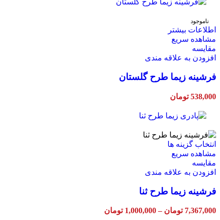
through
است
7,367,000 تومان
در
ناموجود
صفحه
اطلاعات بیشتر
محصول
مشاهده سریع
انتخاب
مقایسه
شوند
افزودن به علاقه مندی
فرشینه زیما طرح گلستان
538,000
تومان
این
انتخاب گزینه ها
محصول
مشاهده سریع
دارای
مقایسه
انواع
افزودن به علاقه مندی
مختلفی
فرشینه زیما طرح ثنا
می
باشد.
گزینه
Price
7,367,000
تومان
–
1,000,000
تومان
ها
range: