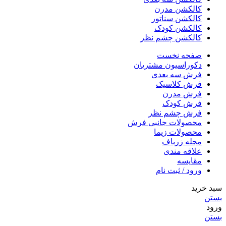
کالکشن مدرن
کالکشن سناتور
کالکشن کودک
کالکشن چشم نظر
صفحه نخست
دکوراسیون مشتریان
فرش سه بعدی
فرش کلاسیک
فرش مدرن
فرش کودک
فرش چشم نظر
محصولات جانبی فرش
محصولات زیما
مجله زرباف
علاقه مندی
مقایسه
ورود / ثبت نام
سبد خرید
بستن
ورود
بستن