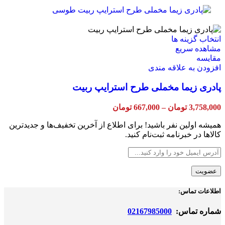
ممکن
1,000,000 تومان
through
است
7,367,000 تومان
در
صفحه
این
انتخاب گزینه ها
محصول
محصول
مشاهده سریع
انتخاب
دارای
مقایسه
شوند
انواع
افزودن به علاقه مندی
مختلفی
پادری زیما مخملی طرح استرایپ ربیت
می
باشد.
گزینه
Price
3,758,000
تومان
–
667,000
تومان
ها
range:
ممکن
667,000 تومان
همیشه اولین نفر باشید! برای اطلاع از آخرین تخفیف‌ها و جدیدترین
through
است
کالاها در خبرنامه ثبت‌نام کنید.
3,758,000 تومان
در
صفحه
محصول
انتخاب
شوند
اطلاعات تماس:
شماره تماس:
02167985000