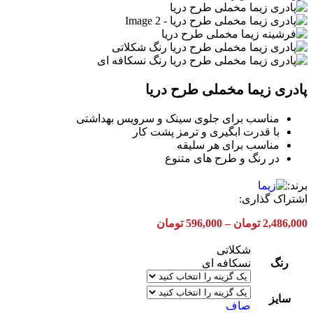
پادری زیما مخملی طرح دریا
مناسب برای جلوی سینک و سرویس بهداشتی
با قدرت ابگیری و ترمز پشت کار
مناسب برای هر سلیقه
در رنگ و طرح های متنوع
برند:
اشتراک گذاری:
Price
2,486,000
تومان
–
596,000
تومان
range:
596,000 تومان
شکلاتی
through
رنگ
نسکافه ای
2,486,000 تومان
سایز
صاف