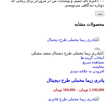
ذخیره نام، ایمیل و وبسایت من در مرورگر برای زمانی که
دوباره دیدگاهی می‌نویسم.
محصولات مشابه
-15%
این
انتخاب گزینه ها
محصول
مشاهده سریع
دارای
مقایسه
انواع
افزودن به علاقه مندی
مختلفی
پادری زیما مخملی طرح دیجیتال
می
باشد.
گزینه
Price
1,180,000
تومان
–
560,000
تومان
ها
range:
ممکن
560,000 تومان
through
است