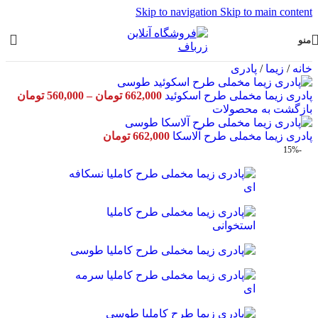
Skip to navigation
Skip to main content
منو
خانه
/
زیما
/
پادری
rice
پادری زیما مخملی طرح اسکوئید
662,000
تومان
–
560,000
تومان
nge:
بازگشت به محصولات
ough
پادری زیما مخملی طرح آلاسکا
662,000
تومان
662,000
-15%