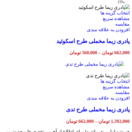
در
-15%
صفحه
محصول
این
انتخاب گزینه ها
انتخاب
محصول
مشاهده سریع
شوند
دارای
مقایسه
انواع
افزودن به علاقه مندی
مختلفی
پادری زیما مخملی طرح اسکوئید
می
باشد.
گزینه
Price
662,000
تومان
–
560,000
تومان
ها
range:
ممکن
560,000 تومان
through
است
662,000 تومان
در
صفحه
این
انتخاب گزینه ها
محصول
محصول
مشاهده سریع
انتخاب
دارای
مقایسه
شوند
انواع
افزودن به علاقه مندی
مختلفی
پادری زیما مخملی طرح تدی
می
باشد.
گزینه
Price
1,392,000
تومان
–
662,000
تومان
ها
range:
ممکن
662,000 تومان
همیشه اولین نفر باشید! برای اطلاع از آخرین تخفیف‌ها و جدیدترین