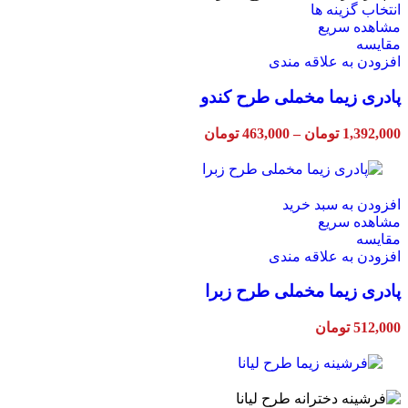
این
انتخاب گزینه ها
محصول
مشاهده سریع
دارای
مقایسه
انواع
افزودن به علاقه مندی
مختلفی
پادری زیما مخملی طرح کندو
می
باشد.
گزینه
Price
1,392,000
تومان
–
463,000
تومان
ها
range:
ممکن
463,000 تومان
through
است
1,392,000 تومان
در
افزودن به سبد خرید
صفحه
مشاهده سریع
محصول
مقایسه
انتخاب
افزودن به علاقه مندی
شوند
پادری زیما مخملی طرح زبرا
512,000
تومان