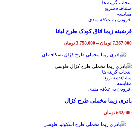
این
انتخاب گزینه ها
محصول
مشاهده سریع
دارای
مقایسه
انواع
افزودن به علاقه مندی
مختلفی
فرشینه زیما اتاق کودک طرح لیانا
می
باشد.
گزینه
Price
7,367,000
تومان
–
3,758,000
تومان
ها
range:
ممکن
3,758,000 تومان
through
است
7,367,000 تومان
در
صفحه
این
انتخاب گزینه ها
محصول
محصول
مشاهده سریع
انتخاب
دارای
مقایسه
شوند
انواع
افزودن به علاقه مندی
مختلفی
پادری زیما مخملی طرح کژال
می
باشد.
گزینه
662,000
تومان
ها
ممکن
است