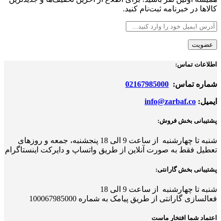
through
است
کالاها در خبرنامه ثبت‌نام کنید.
1,392,000 تومان
در
صفحه
محصول
انتخاب
شوند
اطلاعات تماس:
شماره تماس:
02167985000
ایمیل:
info@zarbaf.co
پشتیبانی بخش فروش:
شنبه تا چهارشنبه از ساعت 9 الی 18
پ
نجشنبه، جمعه و روزهای
تعطیل فقط به صورت آنلاین از طریق واتساپ و دایرکت اینستاگرام
پشتیبانی بخش گارانتی:
شنبه تا چهارشنبه از ساعت 9 الی 18
فعالسازی گارانتی از طریق پیامک به شماره 100067985000
اعتماد شما افتخار ماست