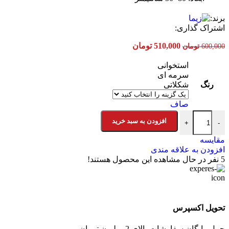
برند:
اشتراک گذاری:
قیمت
قیمت
510,000
تومان
600,000
تومان
اصلی:
فعلی:
600,000 تومان
510,000 تومان.
استخوانی
بود.
سرمه ای
رنگ
شکلاتی
صاف
پادری زیما مخملی طرح کاملیا عدد
افزودن به سبد خرید
+
-
مقایسه
افزودن به علاقه مندی
5
نفر در حال مشاهده این محصول هستند!
تحویل اکسپرس
حمل رایگان سفارشات بالای 2 میلیون تومان