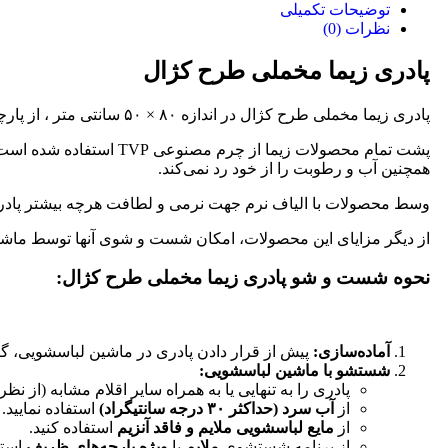
توضیحات تکمیلی
نظرات (0)
پادری زیما مخملی طرح کژال
پادری زیما مخملی طرح کژال در اندازه ۸۰ × ۵۰ سانتی متر ، از پارچه های مخملی تهیه شده که از لطافت خاص و دوام بالا برخوردار است.
پشت تمام محصولات زیما
همچنین آب و رطوبت را از خود رد نمی‌کند.
وسط محصولات با الیاف نرم جهت نرمی و لطافت هرچه بیشتر پادری
از دیگر مزایای این محصولات، امکان شست و شوی آنها توسط ماشین ل
نحوه شست و شو پادری زیما مخملی طرح کژال:
آماده‌سازی:
پیش از قرار دادن پادری در ماشین لباسشویی، گرد 
شستشو با ماشین لباسشویی:
پادری را به تنهایی یا به همراه سایر اقلام مشابه (از 
از
آب سرد (حداکثر ۳۰ درجه سانتیگراد)
استفاده نمایید.
از
مایع لباسشویی ملایم و فاقد آنزیم
استفاده کنید.
از برنامه شستشوی
ملایم
یا
ویژه پارچه‌های ظریف
استفا