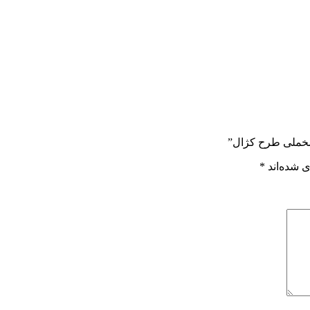
 مخملی طرح کژال”
 شده‌اند
*