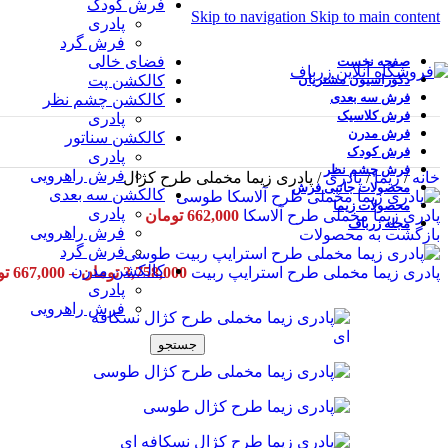
فرش کودک
Skip to navigation
Skip to main content
پادری
فرش گرد
فضای خالی
صفحه نخست
دکوراسیون مشتریان
کالکشن پت
فرش سه بعدی
کالکشن چشم نظر
فرش کلاسیک
پادری
فرش مدرن
کالکشن سناتور
فرش کودک
پادری
فرش چشم نظر
فرش راهرویی
خانه
/
زیما
/
پادری
/
پادری زیما مخملی طرح کژال
محصولات جانبی فرش
کالکشن سه بعدی
محصولات زیما
پادری
پادری زیما مخملی طرح آلاسکا
662,000
تومان
مجله زرباف
فرش راهرویی
بازگشت به محصولات
فرش گرد
کالکشن مدرن
پادری زیما مخملی طرح استرایپ ربیت
3,758,000
تومان
–
667,000
تو
پادری
فرش راهرویی
جستجو