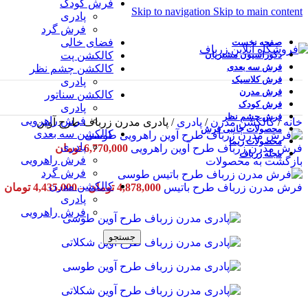
فرش کودک
Skip to navigation
Skip to main content
پادری
فرش گرد
فضای خالی
صفحه نخست
دکوراسیون مشتریان
کالکشن پت
فرش سه بعدی
کالکشن چشم نظر
فرش کلاسیک
پادری
فرش مدرن
کالکشن سناتور
فرش کودک
پادری
فرش چشم نظر
فرش راهرویی
خانه
/
کالکشن مدرن
/
پادری
/
پادری مدرن زرباف طرح آوین
محصولات جانبی فرش
کالکشن سه بعدی
محصولات زیما
پادری
فرش مدرن زرباف طرح آوین راهرویی
6,770,000
تومان
مجله زرباف
فرش راهرویی
بازگشت به محصولات
فرش گرد
کالکشن مدرن
فرش مدرن زرباف طرح باتیس
4,878,000
تومان
–
4,435,000
تومان
پادری
فرش راهرویی
جستجو