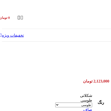
0
تومان
تخفیفات ویژه
2,123,000
تومان
شکلاتی
طوسی
رنگ
صاف