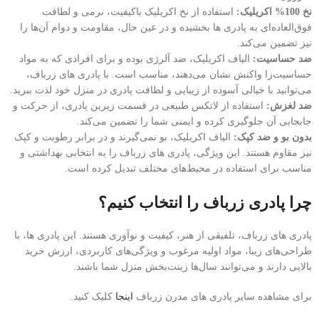
نخ 100% اکریلیک:
استفاده از نخ اکریلیک باکیفیت، نرمی و لطافت
فوق‌العاده‌ای به پادری ها بخشیده و در عین حال، مقاومت و دوام آن‌ها را
نیز تضمین می‌کند.
ضد حساسیت:
الیاف اکریلیک، ضد آلرژی بوده و برای افرادی که به مواد
حساسیت‌زا واکنش نشان می‌دهند، مناسب است. با پادری های زرباف،
می‌توانید با خیالی آسوده از زیبایی و لطافت پادری در منزل خود لذت ببرید.
ضد لغزش:
استفاده از لاتکس طبیعی در قسمت زیرین پادری، از حرکت و
جابجایی آن جلوگیری کرده و ایمنی شما را تضمین می‌کند.
بدون بو و ضد کپک:
الیاف اکریلیک، بو نمی‌گیرند و در برابر رطوبت و کپک
نیز مقاوم هستند. این ویژگی، پادری های زرباف را به انتخابی بهداشتی و
مناسب برای استفاده در محیط‌های مختلف تبدیل کرده است.
چرا پادری زرباف را انتخاب کنیم؟
پادری های زرباف، تلفیقی از هنر، کیفیت و نوآوری هستند. این پادری ها، با
طراحی‌های زیبا، مواد اولیه مرغوب و ویژگی‌های کاربردی، ارزش خرید
بالایی دارند و می‌توانند سال‌ها زینت‌بخش منزل شما باشند.
برای مشاهده سایر پادری های مدرن زرباف
اینجا
کلیک کنید.