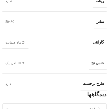
ریشه
ندارد
سایز
80×50
گارانتی
24 ماه ضمانت
جنس نخ
100% اکریلیک
طرح برجسته
دارد
دیدگاهها